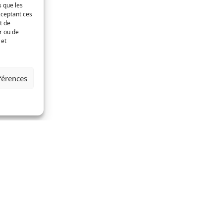
s que les
cceptant ces
t de
ir ou de
 et
éférences